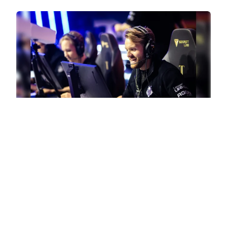
GUIDES
Играй как NiKo! Советы по тренировке
стрельбы от лучшего аимера мира!
8 АВГУСТА, 2024