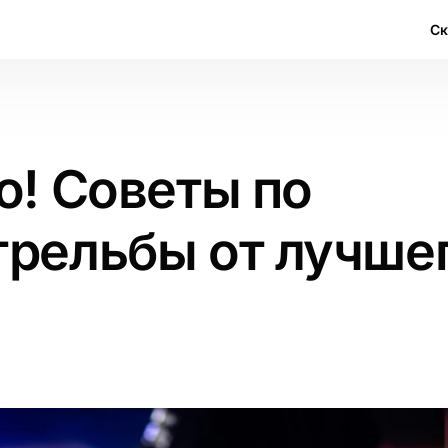
С
o! Советы по
трельбы от лучше