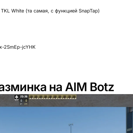
 TKL White (та самая, с функцией SnapTap)
x-2SmEp-jcYHK
азминка на AIM Botz