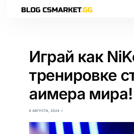
Играй как NiK
тренировке с
аимера мира!
8 АВГУСТА, 2024