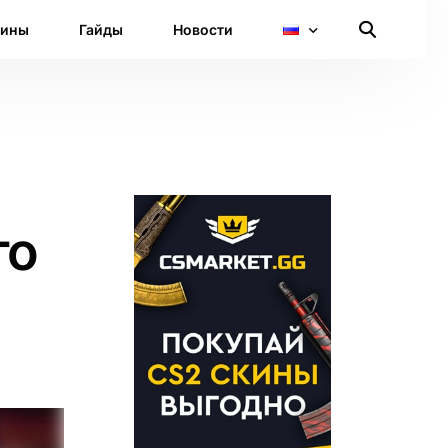
кины
Гайды
Новости
го