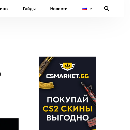
кины
Гайды
Новости
о