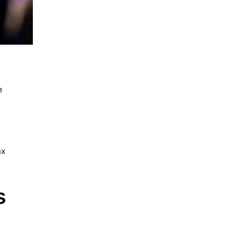
е
ах
s