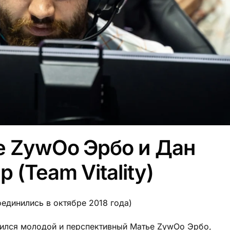
е ZywOo Эрбо и Дан
(Team Vitality)
оединились в октябре 2018 года)
динился молодой и перспективный Матье ZywOo Эрбо,