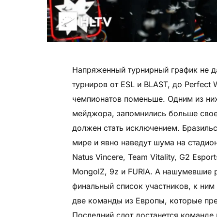
Напряженный турнирный график не д
турниров от ESL и BLAST, до Perfect
чемпионатов поменьше. Одним из них
мейджора, запомнились больше своей
должен стать исключением. Бразильск
мире и явно наведут шума на стадио
Natus Vincere, Team Vitality, G2 Esport
MongolZ, 9z и FURIA. А нашумевшие
финальный список участников, к ним
две команды из Европы, которые пре
Последний слот достанется команде 