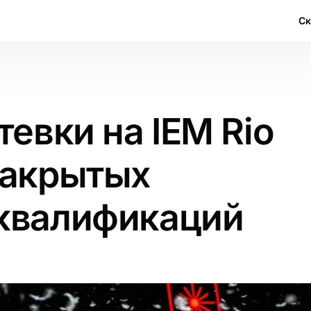
С
тевки на IEM Rio
закрытых
квалификаций