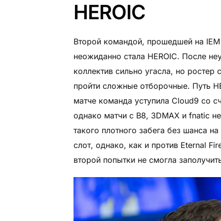
HEROIC
Второй командой, прошедшей на IEM
неожиданно стала HEROIC. После неуд
коллектив сильно угасла, но ростер 
пройти сложные отборочные. Путь H
матче команда уступила Cloud9 со сч
однако матчи с B8, 3DMAX и fnatic н
такого плотного забега без шанса на
слот, однако, как и против Eternal Fi
второй попытки не смогла заполучить