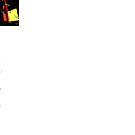
о
е
к
е