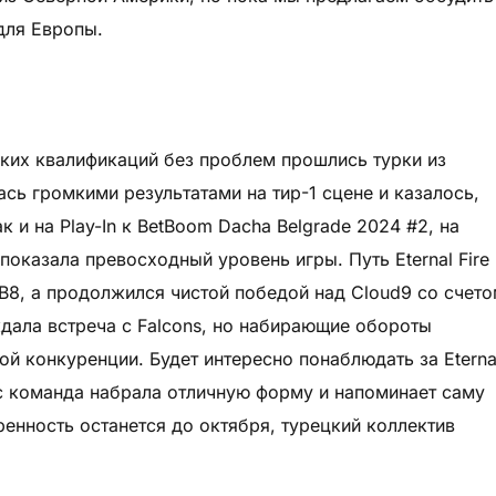
для Европы.
ких квалификаций без проблем прошлись турки из
лась громкими результатами на тир-1 сцене и казалось,
к и на Play-In к BetBoom Dacha Belgrade 2024 #2, на
показала превосходный уровень игры. Путь Eternal Fire
B8, а продолжился чистой победой над Cloud9 со счет
ждала встреча с Falcons, но набирающие обороты
ой конкуренции. Будет интересно понаблюдать за Eterna
час команда набрала отличную форму и напоминает саму
ренность останется до октября, турецкий коллектив