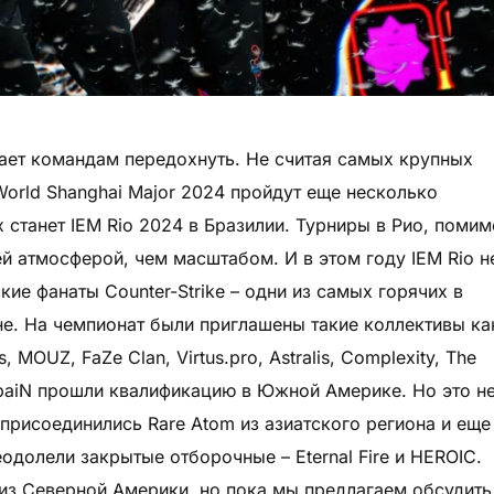
ает командам передохнуть. Не считая самых крупных
 World Shanghai Major 2024 пройдут еще несколько
 станет IEM Rio 2024 в Бразилии. Турниры в Рио, помим
 атмосферой, чем масштабом. И в этом году IEM Rio н
ие фанаты Counter-Strike – одни из самых горячих в
не. На чемпионат были приглашены такие коллективы ка
s, MOUZ, FaZe Clan, Virtus.pro, Astralis, Complexity, The
 paiN прошли квалификацию в Южной Америке. Но это н
 присоединились Rare Atom из азиатского региона и еще
одолели закрытые отборочные – Eternal Fire и HEROIC.
из Северной Америки, но пока мы предлагаем обсудить