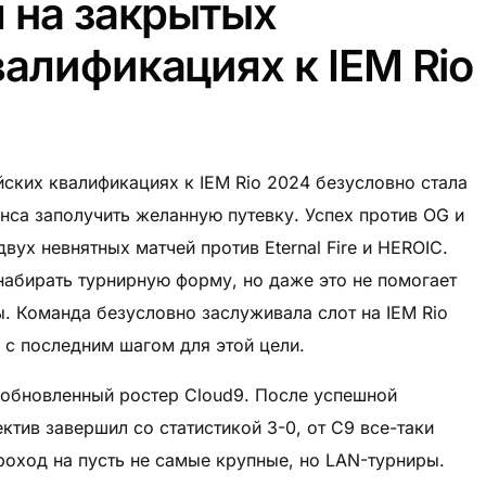
 на закрытых
алификациях к IEM Rio
ских квалификациях к IEM Rio 2024 безусловно стала
анса заполучить желанную путевку. Успех против OG и
ух невнятных матчей против Eternal Fire и HEROIC.
 набирать турнирную форму, но даже это не помогает
 Команда безусловно заслуживала слот на IEM Rio
 с последним шагом для этой цели.
обновленный ростер Cloud9. После успешной
тив завершил со статистикой 3-0, от C9 все-таки
роход на пусть не самые крупные, но LAN-турниры.