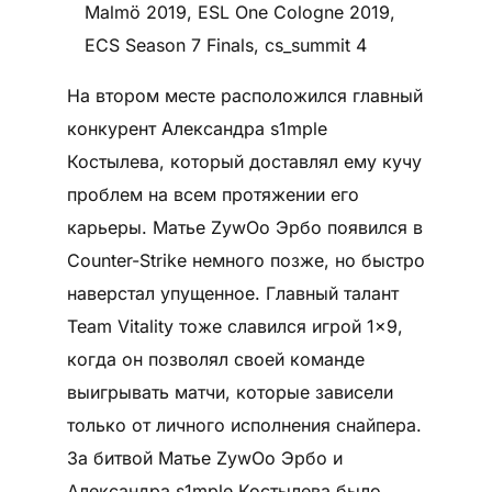
Malmö 2019, ESL One Cologne 2019,
ECS Season 7 Finals, cs_summit 4
На втором месте расположился главный
конкурент Александра s1mple
Костылева, который доставлял ему кучу
проблем на всем протяжении его
карьеры. Матье ZywOo Эрбо появился в
Counter-Strike немного позже, но быстро
наверстал упущенное. Главный талант
Team Vitality тоже славился игрой 1×9,
когда он позволял своей команде
выигрывать матчи, которые зависели
только от личного исполнения снайпера.
За битвой Матье ZywOo Эрбо и
Александра s1mple Костылева было