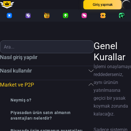
Giriş yapmak
Genel
Kurallar
Nasıl giriş yapılır
İşlemi onaylamay
Nasıl kullanılır
reddederseniz,
aynı ürünün
Market ve P2P
yatırılmasına
geçici bir yasak
Neymiş o?
koymak zorunda
Piyasadan ürün satın almanın
kalacağız.
avantajları nelerdir?
Sadece sistemin
Piyasada ürün satmanın avantajları