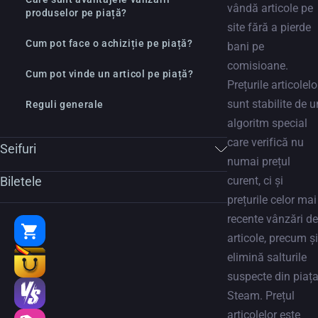
vândă articole pe
produselor pe piață?
site fără a pierde
Cum pot face o achiziție pe piață?
bani pe
comisioane.
Cum pot vinde un articol pe piață?
Prețurile articolelo
sunt stabilite de u
Reguli generale
algoritm special
care verifică nu
Seifuri
numai prețul
Biletele
curent, ci și
prețurile celor mai
recente vânzări de
articole, precum și
elimină salturile
suspecte din piaț
Steam. Prețul
articolelor este