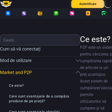
Autentificare
Ce este?
P2P este un siste
Cum să vă conectați
pentru vânzarea ș
Mod de utilizare
cumpărarea rapid
de articole la un
Market and P2P
preț avantajos.
Acest sistem de
Ce este?
cumpărare/vânza
permite
Care sunt avantajele de a cumpăra
produse de pe piață?
utilizatorilor să
cumpere și să
Care sunt avantajele vânzării